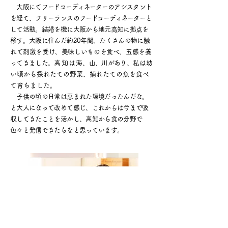
大阪にて
フードコーディネーター
のアシスタント
を経て、フリーランスの
フードコーディネーター
と
して活動。結婚を機に大阪から地元高知に拠点
を
移す。大阪に住んだ約20年間、たくさんの物
に触
れて刺激を受け、美味しいものを食べ、五感
を養
ってきました。
高知
は海
、山、川があり、私
は幼
い頃から採れたての野菜、捕れたての魚を食べ
て育ちました。
子供の頃の日常は恵まれた環境だったんだな。
と大人になって改めて感じ、これからは今まで吸
収してきたことを活かし、高知から食の分野で
色々と発信できたらなと思っています。